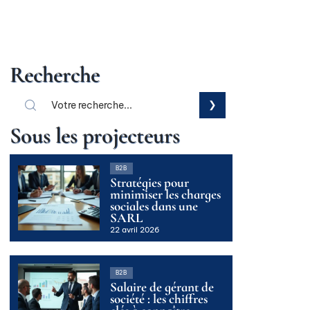
Recherche
Sous les projecteurs
B2B
Stratégies pour
minimiser les charges
sociales dans une
SARL
22 avril 2026
B2B
Salaire de gérant de
société : les chiffres