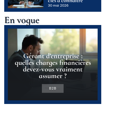
clés à connaître
30 mai 2026
En vogue
Gérant d’entreprise :
quelles charges financières
devez-vous vraiment
assumer ?
B2B