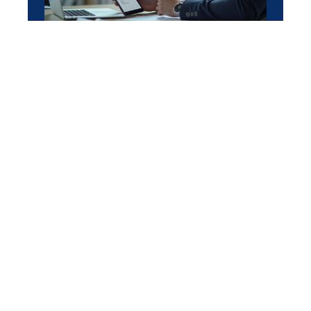
RÉGLEMENTATION
Conditions générales de
vente obligatoires : ce que
dit la loi et pourquoi c’est
important
11 mars 2026
En vogue