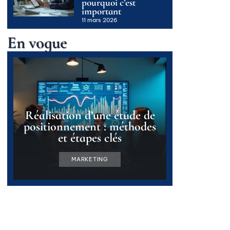
pourquoi c’est
important
11 mars 2026
En vogue
Réalisation d’une étude de
positionnement : méthodes
et étapes clés
MARKETING