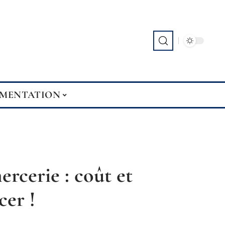
EMENTATION
rcerie : coût et
cer !